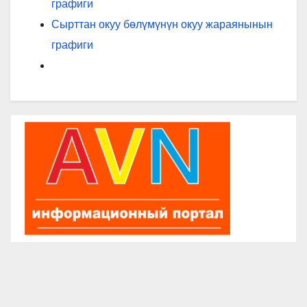
графиги
Сырттан окуу бөлүмүнүн окуу жараянынын
графиги