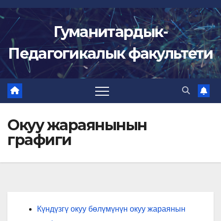
Skip
to
Гуманитардык-
content
Педагогикалык факультети
Окуу жараянынын
графиги
Күндүзгү окуу бөлүмүнүн окуу жараянын