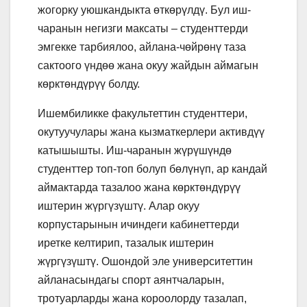
жогорку уюшкандыкта өткөрүлдү. Бул иш-
чаранын негизги максаты – студенттерди
эмгекке тарбиялоо, айлана-чөйрөнү таза
сактоого үндөө жана окуу жайдын аймагын
көрктөндүрүү болду.
Ишембиликке факультеттин студенттери,
окутуучулары жана кызматкерлери активдүү
катышышты. Иш-чаранын жүрүшүндө
студенттер топ-топ болуп бөлүнүп, ар кандай
аймактарда тазалоо жана көрктөндүрүү
иштерин жүргүзүштү. Алар окуу
корпустарынын ичиндеги кабинеттерди
иретке келтирип, тазалык иштерин
жүргүзүштү. Ошондой эле университеттин
айланасындагы спорт аянтчаларын,
тротуарларды жана короолорду тазалап,