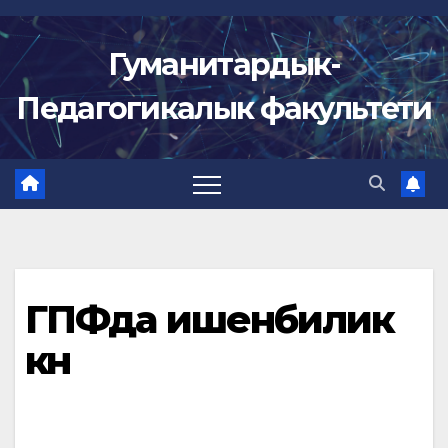
Skip
to
Гуманитардык-
content
Педагогикалык факультети
ГПФда ишенбилик
күнү