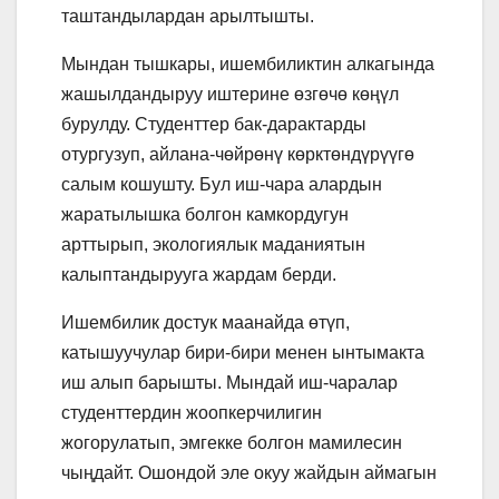
таштандылардан арылтышты.
Мындан тышкары, ишембиликтин алкагында
жашылдандыруу иштерине өзгөчө көңүл
бурулду. Студенттер бак-дарактарды
отургузуп, айлана-чөйрөнү көрктөндүрүүгө
салым кошушту. Бул иш-чара алардын
жаратылышка болгон камкордугун
арттырып, экологиялык маданиятын
калыптандырууга жардам берди.
Ишембилик достук маанайда өтүп,
катышуучулар бири-бири менен ынтымакта
иш алып барышты. Мындай иш-чаралар
студенттердин жоопкерчилигин
жогорулатып, эмгекке болгон мамилесин
чыңдайт. Ошондой эле окуу жайдын аймагын