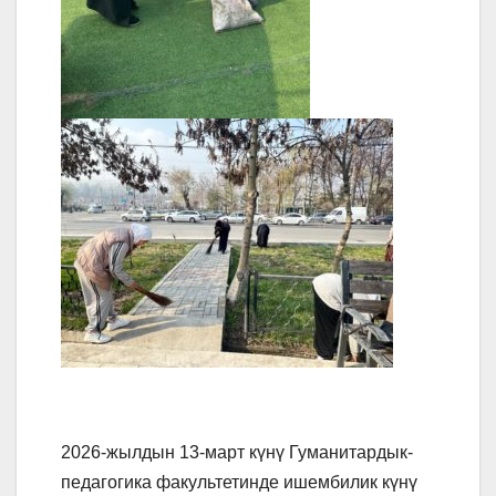
2026-жылдын 13-март күнү
Гуманитардык-
педагогика факультети
нде ишембилик күнү