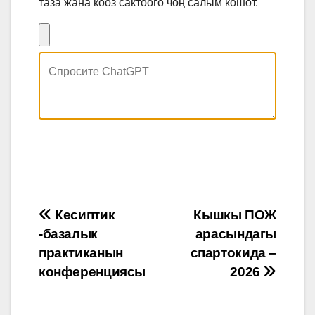
таза жана кооз сактоого чоң салым кошот.
Post
Кесиптик
Кышкы ПОЖ
-базалык
арасындагы
navigation
практиканын
спартокида –
конференциясы
2026