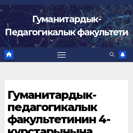
Skip
to
Гуманитардык-
content
Педагогикалык факультети
Гуманитардык-
педагогикалык
факультетинин 4-
курстарынына