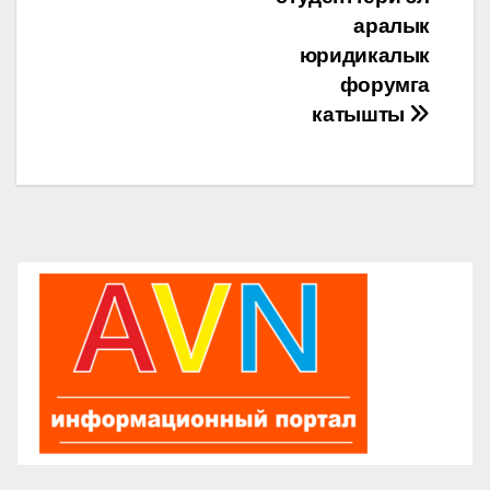
аралык
юридикалык
форумга
катышты