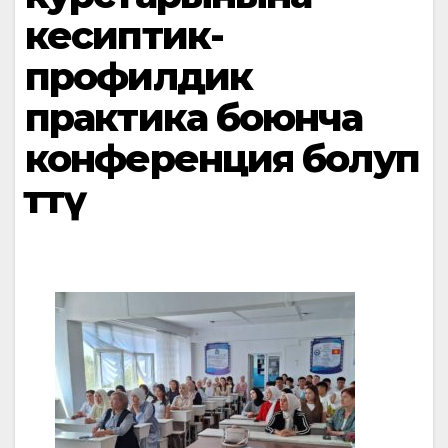
кесиптик-
профилдик
практика боюнча
конференция болуп
өттү