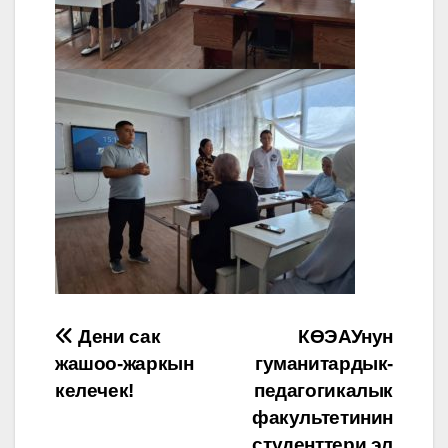
Post
Дени сак
КӨЭАУнун
жашоо-жаркын
гуманитардык-
navigation
келечек!
педагогикалык
факультетинин
студенттери эл