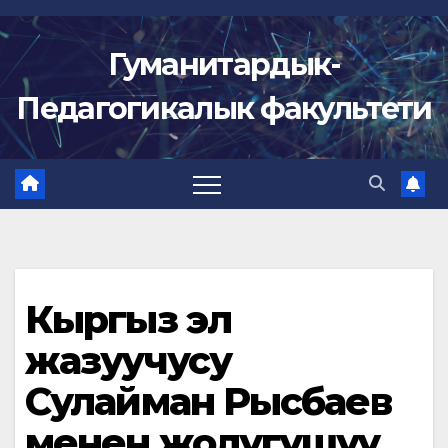
Skip
to
Гуманитардык-
content
Педагогикалык факультети
Кыргыз эл
жазуучусу
Сулайман Рысбаев
менен жолугушуу