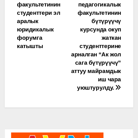
факультетинин
педагогикалык
студенттери эл
факультетинин
аралык
бүтүрүүчү
юридикалык
курсунда окуп
форумга
жаткан
катышты
студенттерине
арналган “Ак жол
сага бүтүрүүчү”
аттуу майрамдык
иш чара
уюштурулду.