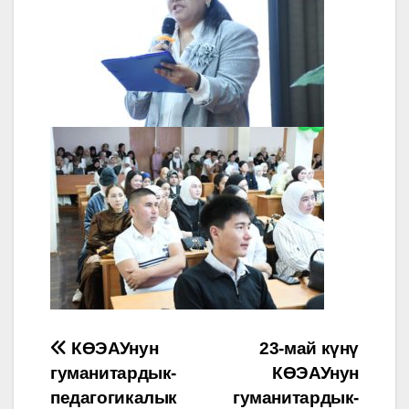
Post
КӨЭАУнун
23-май күнү
гуманитардык-
КӨЭАУнун
navigation
педагогикалык
гуманитардык-