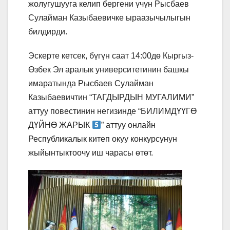
жолугушууга келип бергени үчүн Рысбаев
Сулайман Казыбаевичке ыраазычылыгын
билдирди.
Эскерте кетсек, бүгүн саат 14:00дө Кыргыз-
Өзбек Эл аралык университетинин башкы
имаратында Рысбаев Сулайман
Казыбаевичтин “ТАГДЫРДЫН МУГАЛИМИ”
аттуу повестинин негизинде “БИЛИМДҮҮГӨ
ДҮЙНӨ ЖАРЫК
” аттуу онлайн
Республикалык китеп окуу конкурсунун
жыйынтыктоочу иш чарасы өтөт.