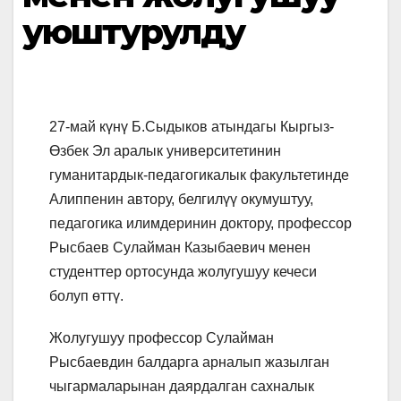
уюштурулду
27-май күнү Б.Сыдыков атындагы Кыргыз-
Өзбек Эл аралык университетинин
гуманитардык-педагогикалык факультетинде
Алиппенин автору, белгилүү окумуштуу,
педагогика илимдеринин доктору, профессор
Рысбаев Сулайман Казыбаевич менен
студенттер ортосунда жолугушуу кечеси
болуп өттү.
Жолугушуу профессор Сулайман
Рысбаевдин балдарга арналып жазылган
чыгармаларынан даярдалган сахналык