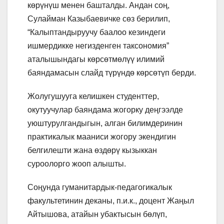
көрүнүш менен башталды. Андан соң,
Сулайман Казыбаевичке сөз берилип,
“Калыптандыруучу баалоо кезиндеги
ишмердикке негизденген таксономия”
аталышындагы көрсөтмөлүү илимий
баяндамасын слайд түрүндө көрсөтүп берди.
Жолугушууга келишкен студенттер,
окутуучулар баяндама жогорку деңгээлде
уюштурулгандыгын, алган билимдеринин
практикалык мааниси жогору экендигин
белгилешти жана өздөрү кызыккан
суроолорго жооп алышты.
Соңунда гуманитардык-педагогикалык
факультетинин деканы, п.и.к., доцент Жаңыл
Айтышова, атайын убактысын бөлүп,