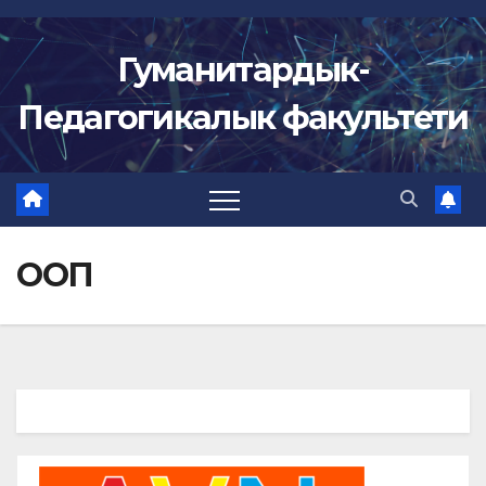
Skip
to
Гуманитардык-
content
Педагогикалык факультети
ООП