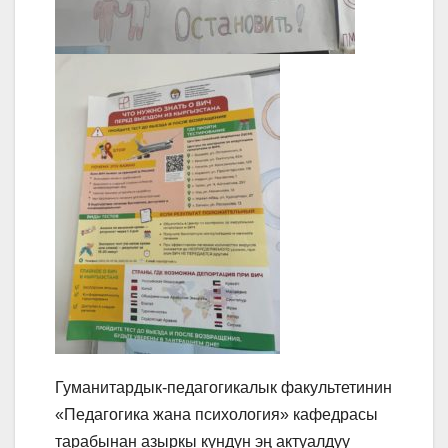
Гуманитардык-педагогикалык факультет
инин
«Педагогика жана психология» кафедрасы
тарабынан азыркы күндүн эң актуалдуу