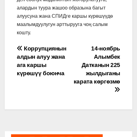
алардын туура жашоо образына багыт
алуусуна жана СПИДге каршы күрөшүүдө
маалымдуулугун арттырууга чоң салым
кошту.
Post
Коррупциянын
14-ноябрь
алдын алуу жана
Алымбек
navigation
ага каршы
Датканын 225
күрөшүү боюнча
жылдыганы
карата көргөзмө