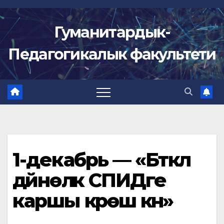
Skip
to
Гуманитардык-
content
Педагогикалык факультети
1-декабрь — «Бүткүл
дүйнөлүк СПИДге
каршы күрөш күнү»