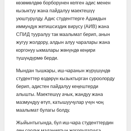
көзөмөлдөө борбору
нен келген адис менен
кызыктуу жана пайдалуу маектешүү
уюштурулду. Адис студенттерге Адамдын
иммундук жетишсиздик вирусу (АИВ) жана
СПИД тууралуу так маалымат берип, анын
жугуу жолдору, алдын алуу чаралары жана
коргонуу ыкмалары жөнүндө кеңири
түшүндүрмө берди.
Мындан тышкары, иш-чаранын жүрүшүндө
студенттер өздөрүн кызыктырган суроолорду
берип, адистен пайдалуу кеңештерди
алышты. Маектешүү ачык, жандуу жана
мазмундуу өтүп, катышуучулар үчүн чоң
маалымат булагы болду.
Жыйынтыгында, бул иш-чара студенттердин
ден соолук маданиятын жогорулатууга,