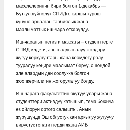
маселелеринин бири болгон 1-декабрь —
Бүткүл дүйнөлүк СПИДге каршы күрөш
күнү
нө арналган тарбиялык жана
маалыматтык иш-чара өткөрүлдү.
Иш-чаранын негизги максаты – студенттерге
СПИД илдети, анын алдын алуу жолдору,
жугуу коркунучтары жана коомдогу ролу
тууралуу кеңири маалымат берүү, ошондой
эле алардын ден соолукка болгон
жоопкерчилигин жогорулатуу болду.
Иш-чарага факультеттин окутуучулары жана
студенттери активдүү катышып, тема боюнча
өз ойлорун ортого салышты. Анын
жүрүшүндө
Ош облустук кан аркылуу жугуучу
вирустук гепатиттерди жана АИВ