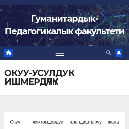
Skip
to
Гуманитардык-
content
Педагогикалык факультети
ОКУУ-УСУЛДУК
ИШМЕРДҮҮЛҮК
Окуу жүктөмдөрдүн пландаштыруу жана