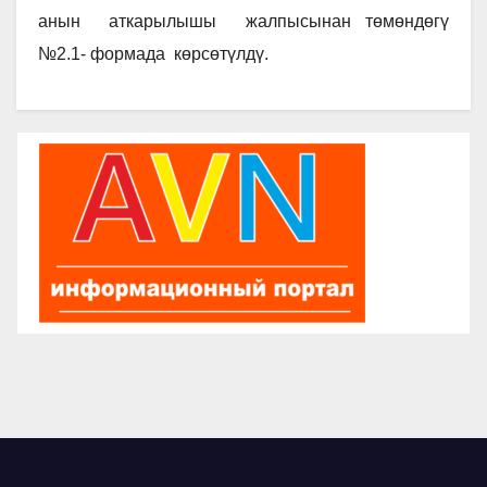
анын аткарылышы жалпысынан төмөндөгү
№2.1- формада көрсөтүлдү.