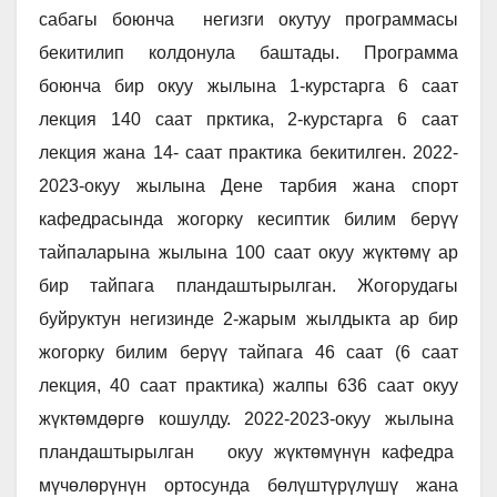
сабагы боюнча негизги окутуу программасы
бекитилип колдонула баштады. Программа
боюнча бир окуу жылына 1-курстарга 6 саат
лекция 140 саат прктика, 2-курстарга 6 саат
лекция жана 14- саат практика бекитилген. 2022-
2023-окуу жылына Дене тарбия жана спорт
кафедрасында жогорку кесиптик билим берүү
тайпаларына жылына 100 саат окуу жүктөмү ар
бир тайпага пландаштырылган. Жогорудагы
буйруктун негизинде 2-жарым жылдыкта ар бир
жогорку билим берүү тайпага 46 саат (6 саат
лекция, 40 саат практика) жалпы 636 саат окуу
жүктөмдөргө кошулду. 2022-2023-окуу жылына
пландаштырылган окуу жүктөмүнүн кафедра
мүчөлөрүнүн ортосунда бөлүштүрүлүшү жана