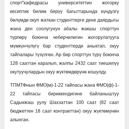
спорт”кафедрасы университеттин жогорку
кесиптик билим берүү багыттарында күндүзгү
бөлүмдө окуп жаткан студенттерге дене даярдыгы
жана ден соолугунун абалы жакшы спорттун
түрлөрү боюнча чеберчилигин жогорулатууга
мүмкүнчүлүгү бар студенттерди аныктап, окуу
тайпалары түзүлгөн. Ар бир спорттун түрү боюнча
128 сааттан каралып, жалпы 2432 саат тиешелүү
окутуучулардын окуу жүктөмдөрүнө кошулду.
ТПМТФнын ФМО(м)-1-22 тайпасы жана ФМО(ф)-1-
22 тайпасы бириккендигине байланыштуу
Садыкжаш уулу Шахзаттан 100 саат (82 саат
бюджеттен 18 саат контракттан) окуу жүктөмүнөн
алынган.