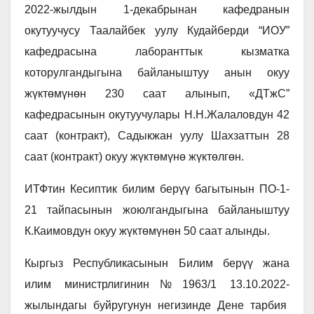
2022-жылдын 1-декабрынан кафедранын
окутуучусу Таалайбек уулу Кудайберди “ИОУ”
кафедрасына лаборанттык кызматка
которулгандыгына байланыштуу анын окуу
жүктөмүнөн 230 саат алынып, «ДТжС”
кафедрасынын окутуучулары Н.Н.Жалаловдун 42
саат (контракт), Садыкжан уулу Шахзаттын 28
саат (контракт) окуу жүктөмүнө жүктөлгөн.
ИТФтин Кесиптик билим берүү багытынын ПО-1-
21 тайпасынын жоюлгандыгына байланыштуу
К.Каимовдун окуу жүктөмүнөн 50 саат алынды.
Кыргыз Республикасынын Билим берүү жана
илим министрлигинин№1963/1 13.10.2022-
жылындагы буйругунун негизинде Дене тарбия