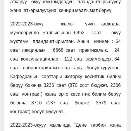
аткаруу, окуу жүктөмдөрдүн пландаштырылуусу
жана аткарылуусуна кенири маалымат берүү;
2022-2023-окуу жылы үчүн кафедра
мүчөлөрүндө жалпысынан 6952 саат окуу
жүктөмү пландаштырылган. Анын ичинен : 64
саат лекциялык , 6668 саат практикалык, 24
саат консультациялар, 112 саат экзамендер , 84
саат лабороториялык сааттарга бөлүштүрүлгөн.
Кафедранын сааттары жогорку кесиптик билим
берүү боюнча 3236 саат (870 ссст бюджет, 2366
саат контракт) жана орто кесиптик билим берүү
боюнча 3716 (137 саат бюджет, 3579 саат
контракт) болуп бѳлүнѳт.
2022-2023-окууу жылында “Дене тарбия жана