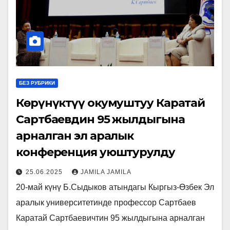
БЕЗ РУБРИКИ
Көрүнүктүү окумуштуу Каратай
Сартбаевдин 95 жылдыгына
арналган эл аралык
конференция уюштурулду
25.06.2025
JAMILA JAMILA
20-май күнү Б.Сыдыков атындагы Кыргыз-Өзбек Эл
аралык университетинде профессор Сартбаев
Каратай Сартбаевичтин 95 жылдыгына арналган