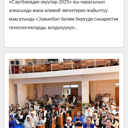
«Сартбаевдик окуулар-2025» иш-чарасынын
алкагында жана илимий эмгектерин жайылтуу
максатында «Заманбап билим берүүдө санариптик
технологияларды колдонуунун…