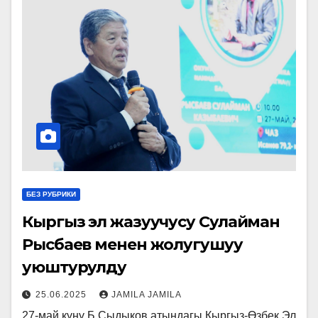
БЕЗ РУБРИКИ
Кыргыз эл жазуучусу Сулайман
Рысбаев менен жолугушуу
уюштурулду
25.06.2025
JAMILA JAMILA
27-май күнү Б.Сыдыков атындагы Кыргыз-Өзбек Эл