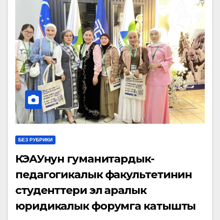
БЕЗ РУБРИКИ
КӨЭАУнун гуманитардык-
педагогикалык факультетинин
студенттери эл аралык
юридикалык форумга катышты