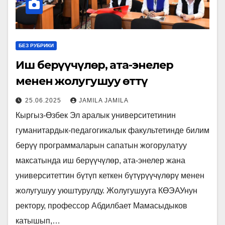
БЕЗ РУБРИКИ
Иш берүүчүлөр, ата-энелер
менен жолугушуу өттү
25.06.2025
JAMILA JAMILA
Кыргыз-Өзбек Эл аралык университетинин
гуманитардык-педагогикалык факультетинде билим
берүү программаларын сапатын жогорулатуу
максатында иш берүүчүлөр, ата-энелер жана
университеттин бүтүп кеткен бүтүрүүчүлөрү менен
жолугушуу уюштурулду. Жолугушууга КӨЭАУнун
ректору, профессор Абдилбает Мамасыдыков
катышып,…