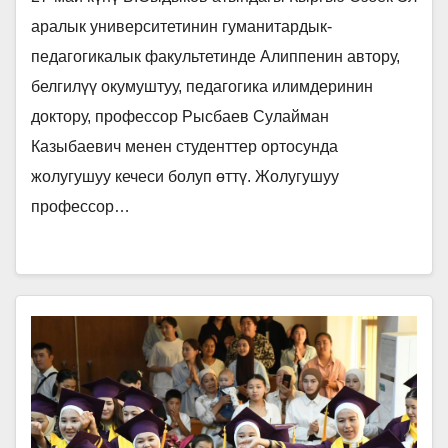
аралык университетинин гуманитардык-
педагогикалык факультетинде Алиппенин автору,
белгилүү окумуштуу, педагогика илимдеринин
доктору, профессор Рысбаев Сулайман
Казыбаевич менен студенттер ортосунда
жолугушуу кечеси болуп өттү. Жолугушуу
профессор…