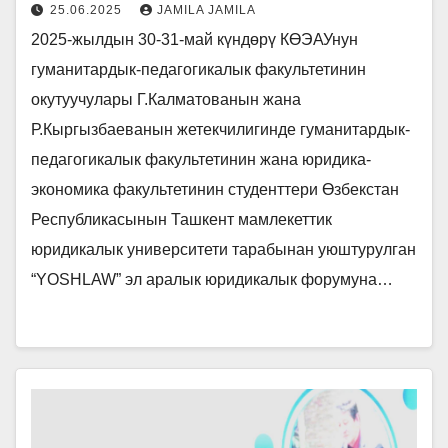
25.06.2025
JAMILA JAMILA
2025-жылдын 30-31-май күндөрү КӨЭАУнун
гуманитардык-педагогикалык факультетинин
окутуучулары Г.Калматованын жана
Р.Кыргызбаеванын жетекчилигинде гуманитардык-
педагогикалык факультетинин жана юридика-
экономика факультетинин студенттери Өзбекстан
Республикасынын Ташкент мамлекеттик
юридикалык университети тарабынан уюштурулган
“YOSHLAW” эл аралык юридикалык форумуна…