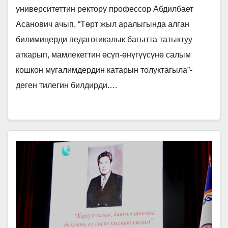
уюштурулду.
университеттин ректору профессор Абдилбает
Асанович ачып, “Төрт жыл аралыгында алган
билимиңерди педагогикалык багытта татыктуу
аткарып, мамлекеттин өсүп-өнүгүүсүнө салым
кошкон мугалимдердин катарын толуктагыла”-
деген тилегин билдирди.…