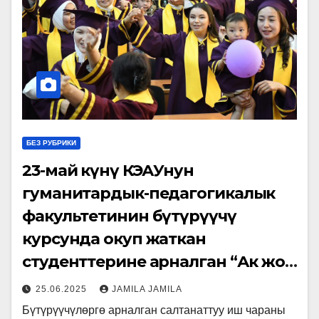
БЕЗ РУБРИКИ
23-май күнү КӨЭАУнун
гуманитардык-педагогикалык
факультетинин бүтүрүүчү
курсунда окуп жаткан
студенттерине арналган “Ак жол
сага бүтүрүүчү” аттуу
25.06.2025
JAMILA JAMILA
майрамдык иш чара
Бүтүрүүчүлөргө арналган салтанаттуу иш чараны